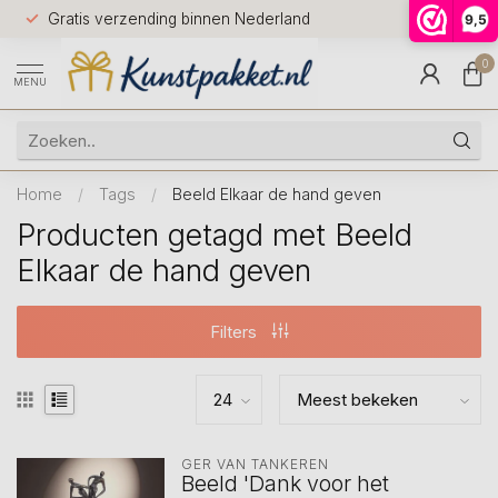
Voor 12.0
Gratis verzending binnen Nederland
9,5
9.5
huis
0
MENU
Home
/
Tags
/
Beeld Elkaar de hand geven
Producten getagd met Beeld
Elkaar de hand geven
Filters
GER VAN TANKEREN
Beeld 'Dank voor het