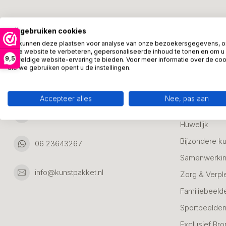
Kunstpakket Nederland
Categori
Wij gebruiken cookies
Adresgegevens:
Zakelijke Ca
We kunnen deze plaatsen voor analyse van onze bezoekersgegevens, 
onze website te verbeteren, gepersonaliseerde inhoud te tonen en om u
Bedanken
9,5
geweldige website-ervaring te bieden. Voor meer informatie over de co
Ambachtsweg 46
die we gebruiken opent u de instellingen.
Jubileum & A
3542DH Utrecht
Nederland
Alle Bronzen
Accepteer alles
Nee, pas aan
Geslaagd
06 23643267
Huwelijk
Bijzondere k
06 23643267
Samenwerkin
info@kunstpakket.nl
Zorg & Verpl
Familiebeeld
Sportbeelde
Exclusief Bro