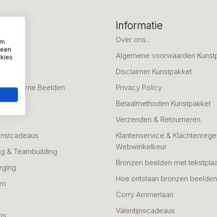
eën
Informatie
deaus
Over ons..
om
 een
Algemene voorwaarden Kunst
okies
fscheid
Disclaimer Kunstpakket
 & Moderne Beelden
Privacy Policy
Betaalmethoden Kunstpakket
Verzenden & Retourneren
unstcadeaus
Klantenservice & Klachtenregel
Webwinkelkeur
g & Teambuilding
Bronzen beelden met tekstplaa
eging
Hoe ontstaan bronzen beelde
en
Corry Ammerlaan
n
Valentijnscadeaus
ns