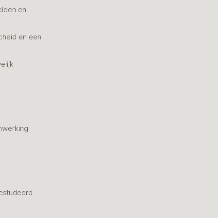
elden en
cheid en een
elijk
nwerking
estudeerd