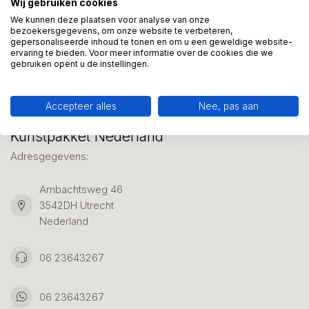
Wij gebruiken cookies
We helpen graag met uw keuze of geven advies, bel of app
ons 7 dagen per week: 06-23643267
We kunnen deze plaatsen voor analyse van onze
bezoekersgegevens, om onze website te verbeteren,
gepersonaliseerde inhoud te tonen en om u een geweldige website-
ervaring te bieden. Voor meer informatie over de cookies die we
Klantenservice
gebruiken opent u de instellingen.
Accepteer alles
Nee, pas aan
Kunstpakket Nederland
Adresgegevens:
Ambachtsweg 46
3542DH Utrecht
Nederland
06 23643267
06 23643267