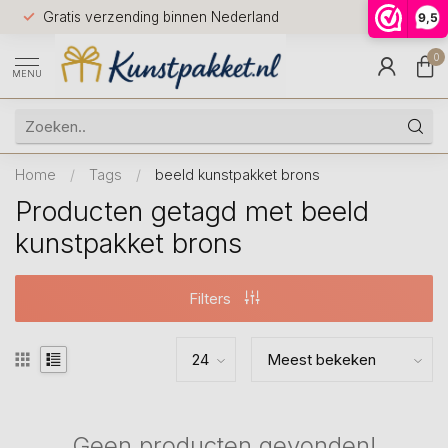
Voor 12.0
Gratis verzending binnen Nederland
9,5
9.5
huis
0
MENU
Home
/
Tags
/
beeld kunstpakket brons
Producten getagd met beeld
kunstpakket brons
Filters
Geen producten gevonden!