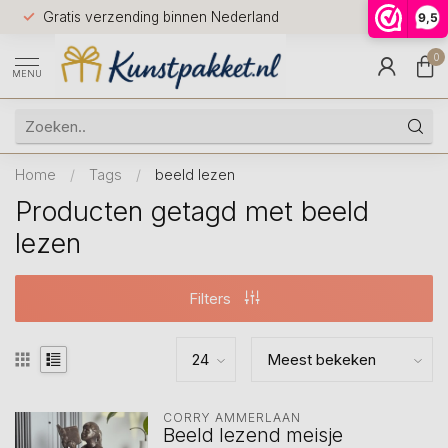
Voor 12.0
Gratis verzending binnen Nederland
9,5
9.5
huis
0
MENU
Home
/
Tags
/
beeld lezen
Producten getagd met beeld
lezen
Filters
CORRY AMMERLAAN
Beeld lezend meisje