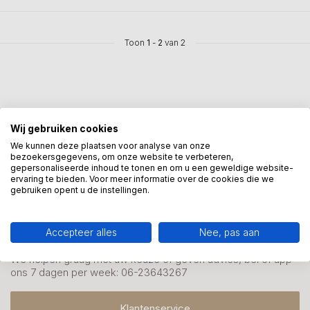
Toon
1
-
2
van 2
Wij gebruiken cookies
Mis onze nieuwsbrief niet
We kunnen deze plaatsen voor analyse van onze
Schrijf je in en ontvang onze nieuwe aanbiedingen
bezoekersgegevens, om onze website te verbeteren,
gepersonaliseerde inhoud te tonen en om u een geweldige website-
ervaring te bieden. Voor meer informatie over de cookies die we
gebruiken opent u de instellingen.
Accepteer alles
Nee, pas aan
Meer informatie?
We helpen graag met uw keuze of geven advies, bel of app
ons 7 dagen per week: 06-23643267
Klantenservice