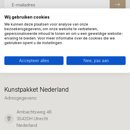
Wij gebruiken cookies
We kunnen deze plaatsen voor analyse van onze
Meer informatie?
bezoekersgegevens, om onze website te verbeteren,
gepersonaliseerde inhoud te tonen en om u een geweldige website-
We helpen graag met uw keuze of geven advies, bel of app
ervaring te bieden. Voor meer informatie over de cookies die we
ons 7 dagen per week: 06-23643267
gebruiken opent u de instellingen.
Klantenservice
Accepteer alles
Nee, pas aan
Kunstpakket Nederland
Adresgegevens:
Ambachtsweg 46
3542DH Utrecht
Nederland