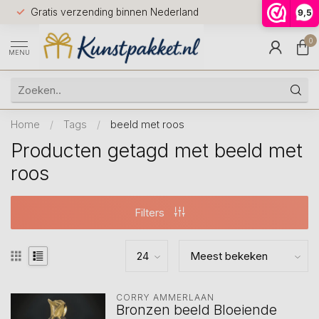
Voor 12.0
Gratis verzending binnen Nederland
9,5
9.5
huis
0
MENU
Home
/
Tags
/
beeld met roos
Producten getagd met beeld met
roos
Filters
CORRY AMMERLAAN
Bronzen beeld Bloeiende