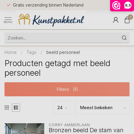
Voor 12.0
Gratis verzending binnen Nederland
9,5
9.5
huis
0
MENU
Home
/
Tags
/
beeld personeel
Producten getagd met beeld
personeel
Filters
CORRY AMMERLAAN
Bronzen beeld De stam van