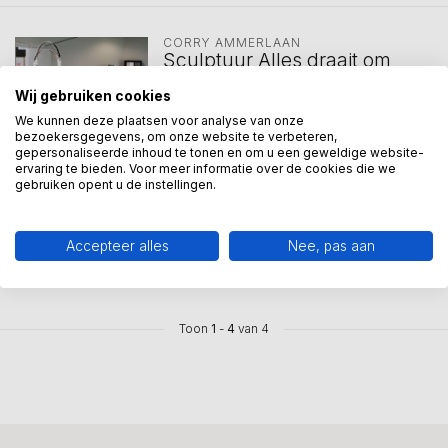
CORRY AMMERLAAN
Sculptuur Alles draait om
elkaar verzilverd 170 cm
Wij gebruiken cookies
De wereld draait om elkaar. Zonder
We kunnen deze plaatsen voor analyse van onze
wederzijds vertrouwen bestaat er ge...
bezoekersgegevens, om onze website te verbeteren,
gepersonaliseerde inhoud te tonen en om u een geweldige website-
ervaring te bieden. Voor meer informatie over de cookies die we
€950,00
gebruiken opent u de instellingen.
Vergelijk
Op voorraad
Voor 12 uur besteld, binnen 2
werkdagen in huis.
Accepteer alles
Nee, pas aan
Toon
1
-
4
van 4