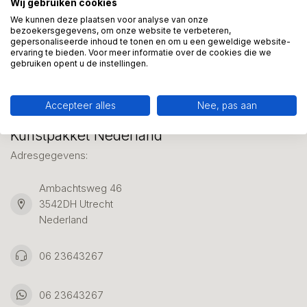
Wij gebruiken cookies
We helpen graag met uw keuze of geven advies, bel of app
ons 7 dagen per week: 06-23643267
We kunnen deze plaatsen voor analyse van onze
bezoekersgegevens, om onze website te verbeteren,
gepersonaliseerde inhoud te tonen en om u een geweldige website-
ervaring te bieden. Voor meer informatie over de cookies die we
Klantenservice
gebruiken opent u de instellingen.
Accepteer alles
Nee, pas aan
Kunstpakket Nederland
Adresgegevens:
Ambachtsweg 46
3542DH Utrecht
Nederland
06 23643267
06 23643267