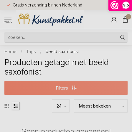
Voor 12.0
Gratis verzending binnen Nederland
9,5
9.5
huis
0
MENU
Home
/
Tags
/
beeld saxofonist
Producten getagd met beeld
saxofonist
Filters
Geen producten gevonden!