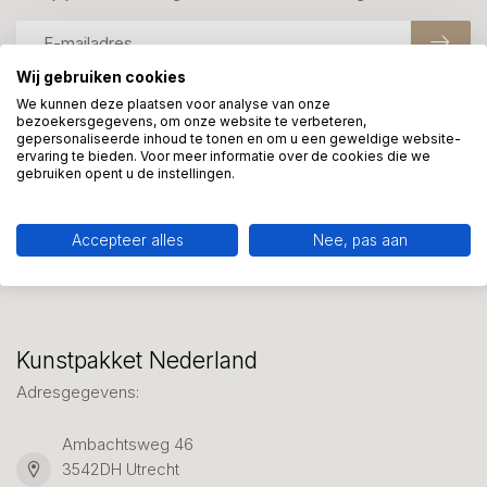
Wij gebruiken cookies
We kunnen deze plaatsen voor analyse van onze
bezoekersgegevens, om onze website te verbeteren,
Meer informatie?
gepersonaliseerde inhoud te tonen en om u een geweldige website-
We helpen graag met uw keuze of geven advies, bel of app
ervaring te bieden. Voor meer informatie over de cookies die we
gebruiken opent u de instellingen.
ons 7 dagen per week: 06-23643267
Klantenservice
Accepteer alles
Nee, pas aan
Kunstpakket Nederland
Adresgegevens:
Ambachtsweg 46
3542DH Utrecht