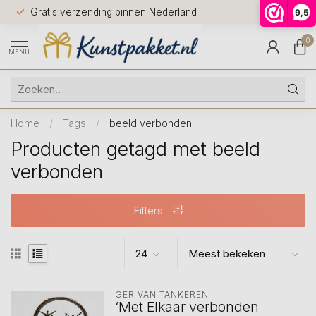
Voor 12.0
Gratis verzending binnen Nederland
9,5
9.5
huis
0
MENU
Home
/
Tags
/
beeld verbonden
Producten getagd met beeld
verbonden
Filters
GER VAN TANKEREN
‘Met Elkaar verbonden