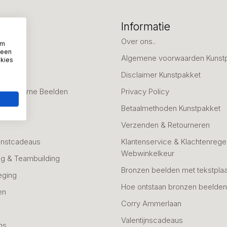
eën
Informatie
deaus
Over ons..
om
 een
Algemene voorwaarden Kunst
okies
fscheid
Disclaimer Kunstpakket
 & Moderne Beelden
Privacy Policy
Betaalmethoden Kunstpakket
Verzenden & Retourneren
unstcadeaus
Klantenservice & Klachtenregel
Webwinkelkeur
g & Teambuilding
Bronzen beelden met tekstplaa
eging
Hoe ontstaan bronzen beelde
en
Corry Ammerlaan
n
Valentijnscadeaus
ns