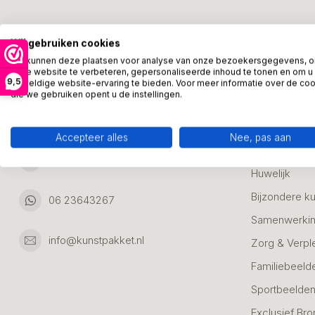
Kunstpakket Nederland
Categori
Wij gebruiken cookies
Adresgegevens:
Zakelijke Ca
We kunnen deze plaatsen voor analyse van onze bezoekersgegevens, 
onze website te verbeteren, gepersonaliseerde inhoud te tonen en om u
Bedanken
9,5
geweldige website-ervaring te bieden. Voor meer informatie over de co
Ambachtsweg 46
die we gebruiken opent u de instellingen.
Jubileum & A
3542DH Utrecht
Nederland
Alle Bronzen
Accepteer alles
Nee, pas aan
Geslaagd
06 23643267
Huwelijk
Bijzondere k
06 23643267
Samenwerkin
info@kunstpakket.nl
Zorg & Verpl
Familiebeeld
Sportbeelde
Exclusief Bro