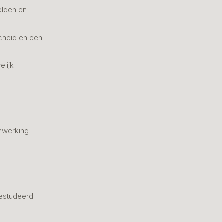
elden en
cheid en een
elijk
nwerking
estudeerd