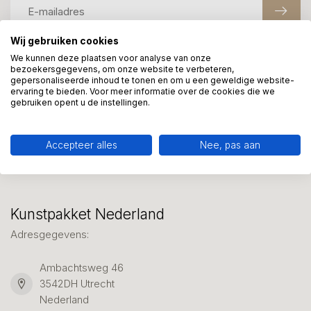
Wij gebruiken cookies
We kunnen deze plaatsen voor analyse van onze
Meer informatie?
bezoekersgegevens, om onze website te verbeteren,
gepersonaliseerde inhoud te tonen en om u een geweldige website-
We helpen graag met uw keuze of geven advies, bel of app
ervaring te bieden. Voor meer informatie over de cookies die we
ons 7 dagen per week: 06-23643267
gebruiken opent u de instellingen.
Klantenservice
Accepteer alles
Nee, pas aan
Kunstpakket Nederland
Adresgegevens:
Ambachtsweg 46
3542DH Utrecht
Nederland