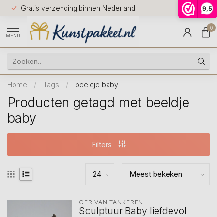
Voor 12.0
Gratis verzending binnen Nederland
9,5
9.5
huis
0
MENU
Home
/
Tags
/
beeldje baby
Producten getagd met beeldje
baby
Filters
GER VAN TANKEREN
Sculptuur Baby liefdevol