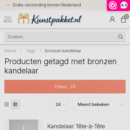
Voor 12.0
Gratis verzending binnen Nederland
9,5
9.5
huis
0
MENU
Home
/
Tags
/
bronzen kandelaar
Producten getagd met bronzen
kandelaar
Filters
Kandelaar Tête-à-Tête