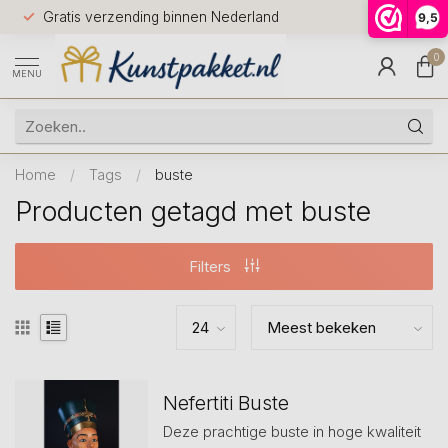
Voor 12.0
Gratis verzending binnen Nederland
9,5
9.5
huis
0
MENU
Home
/
Tags
/
buste
Producten getagd met buste
Filters
Nefertiti Buste
Deze prachtige buste in hoge kwaliteit