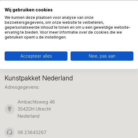
Wij gebruiken cookies
Meer informatie?
We kunnen deze plaatsen voor analyse van onze
We helpen graag met uw keuze of geven advies, bel of app
bezoekersgegevens, om onze website te verbeteren,
ons 7 dagen per week: 06-23643267
gepersonaliseerde inhoud te tonen en om u een geweldige website-
ervaring te bieden. Voor meer informatie over de cookies die we
gebruiken opent u de instellingen.
Klantenservice
Accepteer alles
Nee, pas aan
Kunstpakket Nederland
Adresgegevens:
Ambachtsweg 46
3542DH Utrecht
Nederland
06 23643267