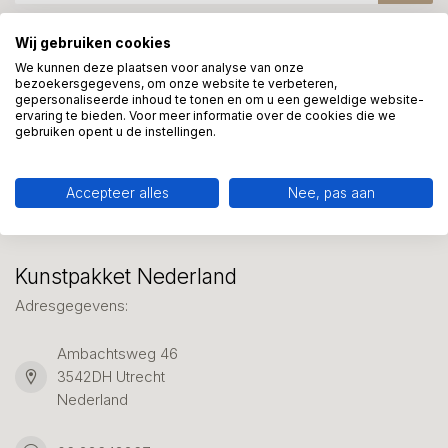
Wij gebruiken cookies
Meer informatie?
We kunnen deze plaatsen voor analyse van onze
bezoekersgegevens, om onze website te verbeteren,
We helpen graag met uw keuze of geven advies, bel of app
gepersonaliseerde inhoud te tonen en om u een geweldige website-
ons 7 dagen per week: 06-23643267
ervaring te bieden. Voor meer informatie over de cookies die we
gebruiken opent u de instellingen.
Klantenservice
Accepteer alles
Nee, pas aan
Kunstpakket Nederland
Adresgegevens:
Ambachtsweg 46
3542DH Utrecht
Nederland