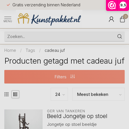
Voor 12.0
Gratis verzending binnen Nederland
9,5
9.5
huis
0
MENU
Home
/
Tags
/
cadeau juf
Producten getagd met cadeau juf
Filters
GER VAN TANKEREN
Beeld Jongetje op stoel
Jongetje op stoel beeldje