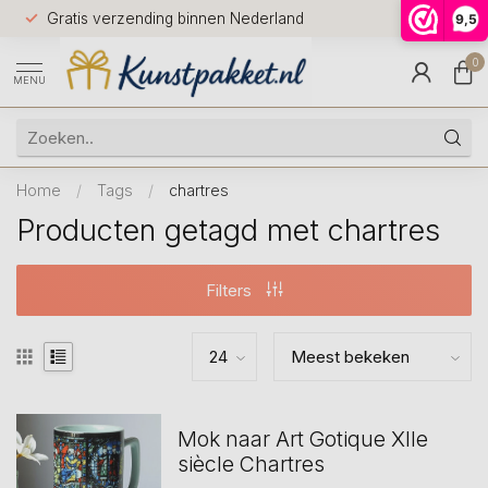
Voor 12.0
Gratis verzending binnen Nederland
9,5
9.5
huis
0
MENU
Home
/
Tags
/
chartres
Producten getagd met chartres
Filters
Mok naar Art Gotique XIIe
siècle Chartres