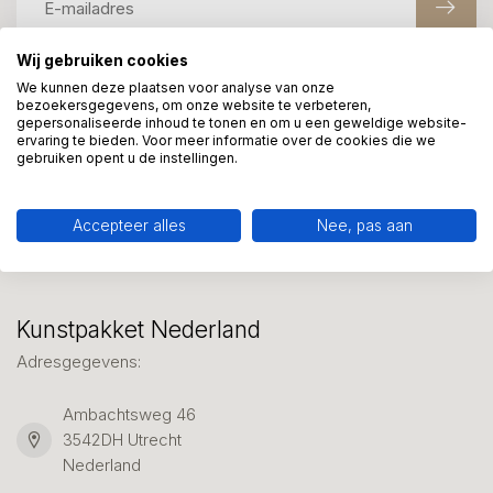
Wij gebruiken cookies
We kunnen deze plaatsen voor analyse van onze
Meer informatie?
bezoekersgegevens, om onze website te verbeteren,
We helpen graag met uw keuze of geven advies, bel of app
gepersonaliseerde inhoud te tonen en om u een geweldige website-
ervaring te bieden. Voor meer informatie over de cookies die we
ons 7 dagen per week: 06-23643267
gebruiken opent u de instellingen.
Klantenservice
Accepteer alles
Nee, pas aan
Kunstpakket Nederland
Adresgegevens:
Ambachtsweg 46
3542DH Utrecht
Nederland