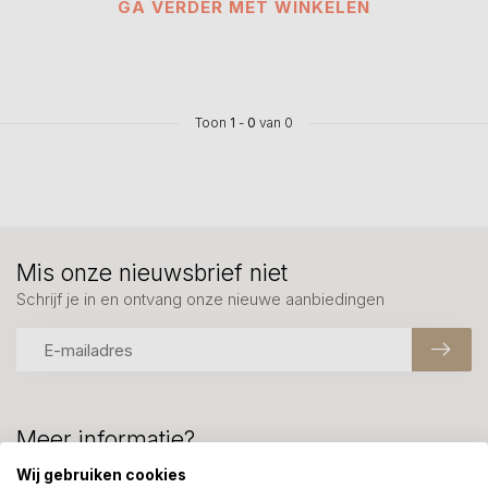
GA VERDER MET WINKELEN
Toon
1
-
0
van 0
Mis onze nieuwsbrief niet
Schrijf je in en ontvang onze nieuwe aanbiedingen
Meer informatie?
We helpen graag met uw keuze of geven advies, bel of app
Wij gebruiken cookies
ons 7 dagen per week: 06-23643267