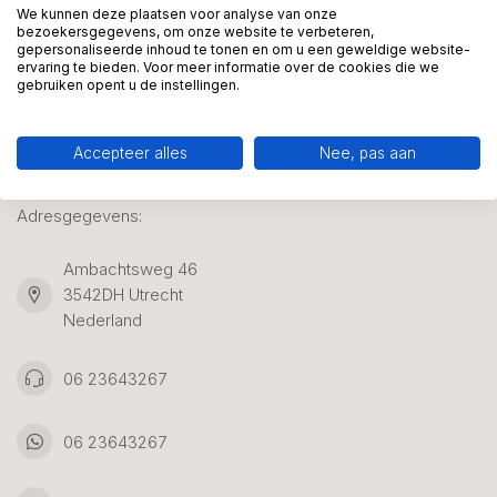
We kunnen deze plaatsen voor analyse van onze
bezoekersgegevens, om onze website te verbeteren,
gepersonaliseerde inhoud te tonen en om u een geweldige website-
Klantenservice
ervaring te bieden. Voor meer informatie over de cookies die we
gebruiken opent u de instellingen.
Accepteer alles
Nee, pas aan
Kunstpakket Nederland
Adresgegevens:
Ambachtsweg 46
3542DH Utrecht
Nederland
06 23643267
06 23643267