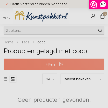
Voor 12.0
Gratis verzending binnen Nederland
9,5
9.5
huis
0
MENU
Home
/
Tags
/
coco
Producten getagd met coco
Filters
Geen producten gevonden!