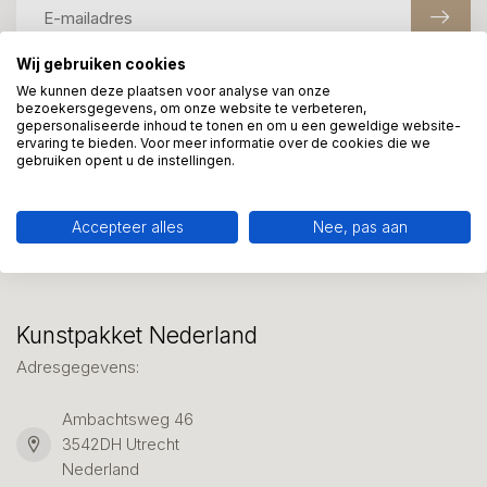
Wij gebruiken cookies
We kunnen deze plaatsen voor analyse van onze
Meer informatie?
bezoekersgegevens, om onze website te verbeteren,
gepersonaliseerde inhoud te tonen en om u een geweldige website-
We helpen graag met uw keuze of geven advies, bel of app
ervaring te bieden. Voor meer informatie over de cookies die we
ons 7 dagen per week: 06-23643267
gebruiken opent u de instellingen.
Klantenservice
Accepteer alles
Nee, pas aan
Kunstpakket Nederland
Adresgegevens:
Ambachtsweg 46
3542DH Utrecht
Nederland