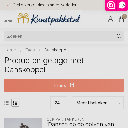
Voor 12.0
Gratis verzending binnen Nederland
9,5
9.5
huis
0
MENU
Home
/
Tags
/
Danskoppel
Producten getagd met
Danskoppel
Filters
GER VAN TANKEREN
'Dansen op de golven van