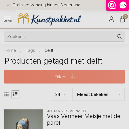
Voor 12.0
Gratis verzending binnen Nederland
9,5
9.5
huis
0
MENU
Home
/
Tags
/
delft
Producten getagd met delft
Filters
JOHANNES VERMEER
Vaas Vermeer Meisje met de
parel