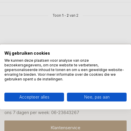
Toon
1
-
2
van 2
Wij gebruiken cookies
Mis onze nieuwsbrief niet
We kunnen deze plaatsen voor analyse van onze
Schrijf je in en ontvang onze nieuwe aanbiedingen
bezoekersgegevens, om onze website te verbeteren,
gepersonaliseerde inhoud te tonen en om u een geweldige website-
ervaring te bieden. Voor meer informatie over de cookies die we
gebruiken opent u de instellingen.
Accepteer alles
Nee, pas aan
Meer informatie?
We helpen graag met uw keuze of geven advies, bel of app
ons 7 dagen per week: 06-23643267
Klantenservice