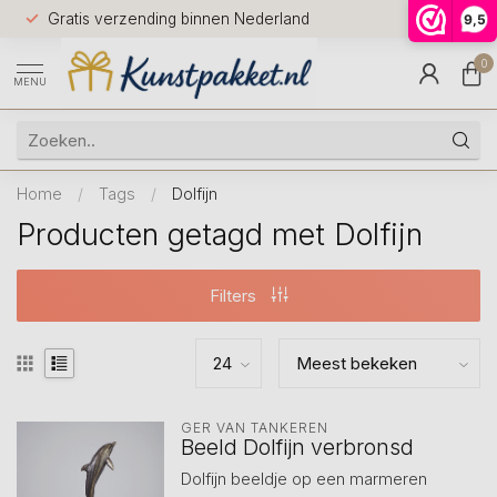
Voor 12.0
Gratis verzending binnen Nederland
9,5
9.5
huis
0
MENU
Home
/
Tags
/
Dolfijn
Producten getagd met Dolfijn
Filters
GER VAN TANKEREN
Beeld Dolfijn verbronsd
Dolfijn beeldje op een marmeren