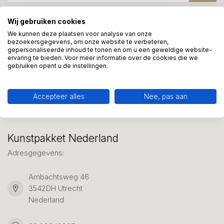
Wij gebruiken cookies
Meer informatie?
We kunnen deze plaatsen voor analyse van onze
bezoekersgegevens, om onze website te verbeteren,
We helpen graag met uw keuze of geven advies, bel of app
gepersonaliseerde inhoud te tonen en om u een geweldige website-
ons 7 dagen per week: 06-23643267
ervaring te bieden. Voor meer informatie over de cookies die we
gebruiken opent u de instellingen.
Klantenservice
Accepteer alles
Nee, pas aan
Kunstpakket Nederland
Adresgegevens:
Ambachtsweg 46
3542DH Utrecht
Nederland