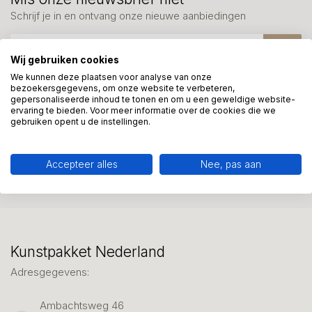
Schrijf je in en ontvang onze nieuwe aanbiedingen
Wij gebruiken cookies
We kunnen deze plaatsen voor analyse van onze
bezoekersgegevens, om onze website te verbeteren,
gepersonaliseerde inhoud te tonen en om u een geweldige website-
Meer informatie?
ervaring te bieden. Voor meer informatie over de cookies die we
We helpen graag met uw keuze of geven advies, bel of app
gebruiken opent u de instellingen.
ons 7 dagen per week: 06-23643267
Accepteer alles
Nee, pas aan
Klantenservice
Kunstpakket Nederland
Adresgegevens:
Ambachtsweg 46