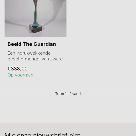
Beeld The Guardian
Een indrukwekkende
beschermengel van zware
kwaliteit op marmeren
€338,00
sokkel. 50 cm h...
Op voorraad
Toon
1
-
1
van 1
Mis onze nieuwsbrief niet