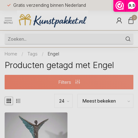
Voor 12.0
Gratis verzending binnen Nederland
9,5
9.5
huis
0
MENU
Home
/
Tags
/
Engel
Producten getagd met Engel
Filters