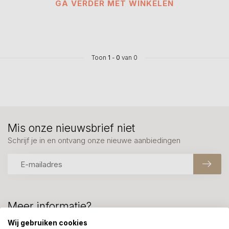
GA VERDER MET WINKELEN
Toon
1
-
0
van 0
Mis onze nieuwsbrief niet
Schrijf je in en ontvang onze nieuwe aanbiedingen
Meer informatie?
We helpen graag met uw keuze of geven advies, bel of app
Wij gebruiken cookies
ons 7 dagen per week: 06-23643267