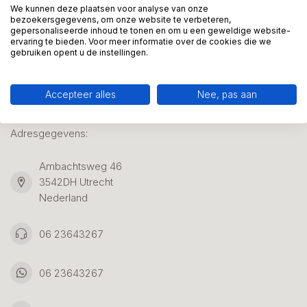
We kunnen deze plaatsen voor analyse van onze
bezoekersgegevens, om onze website te verbeteren,
gepersonaliseerde inhoud te tonen en om u een geweldige website-
Klantenservice
ervaring te bieden. Voor meer informatie over de cookies die we
gebruiken opent u de instellingen.
Accepteer alles
Nee, pas aan
Kunstpakket Nederland
Adresgegevens:
Ambachtsweg 46
3542DH Utrecht
Nederland
06 23643267
06 23643267