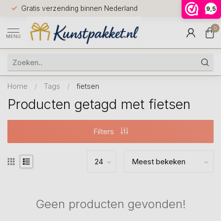
Voor 12.0
Gratis verzending binnen Nederland
9,5
9.5
huis
0
MENU
Home
/
Tags
/
fietsen
Producten getagd met fietsen
Filters
Geen producten gevonden!