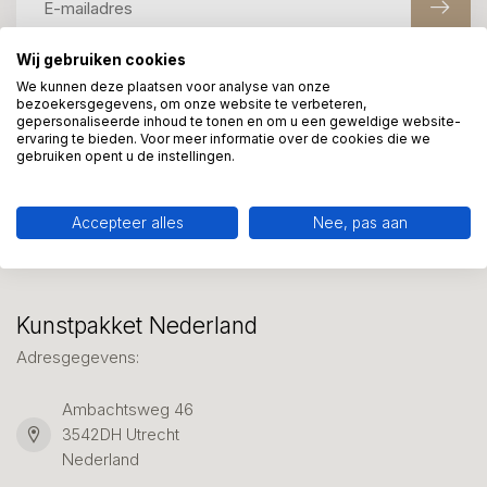
Wij gebruiken cookies
We kunnen deze plaatsen voor analyse van onze
Meer informatie?
bezoekersgegevens, om onze website te verbeteren,
We helpen graag met uw keuze of geven advies, bel of app
gepersonaliseerde inhoud te tonen en om u een geweldige website-
ervaring te bieden. Voor meer informatie over de cookies die we
ons 7 dagen per week: 06-23643267
gebruiken opent u de instellingen.
Klantenservice
Accepteer alles
Nee, pas aan
Kunstpakket Nederland
Adresgegevens:
Ambachtsweg 46
3542DH Utrecht
Nederland