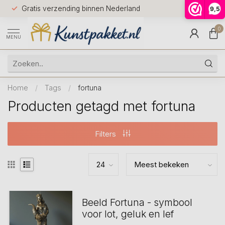
Voor 12.0
Gratis verzending binnen Nederland
9,5
9.5
huis
0
MENU
Home
/
Tags
/
fortuna
Producten getagd met fortuna
Filters
Beeld Fortuna - symbool
voor lot, geluk en lef