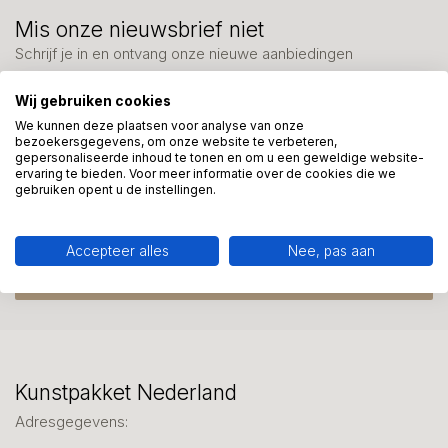
Mis onze nieuwsbrief niet
Schrijf je in en ontvang onze nieuwe aanbiedingen
Wij gebruiken cookies
We kunnen deze plaatsen voor analyse van onze
bezoekersgegevens, om onze website te verbeteren,
gepersonaliseerde inhoud te tonen en om u een geweldige website-
ervaring te bieden. Voor meer informatie over de cookies die we
Meer informatie?
gebruiken opent u de instellingen.
We helpen graag met uw keuze of geven advies, bel of app
ons 7 dagen per week: 06-23643267
Accepteer alles
Nee, pas aan
Klantenservice
Kunstpakket Nederland
Adresgegevens: