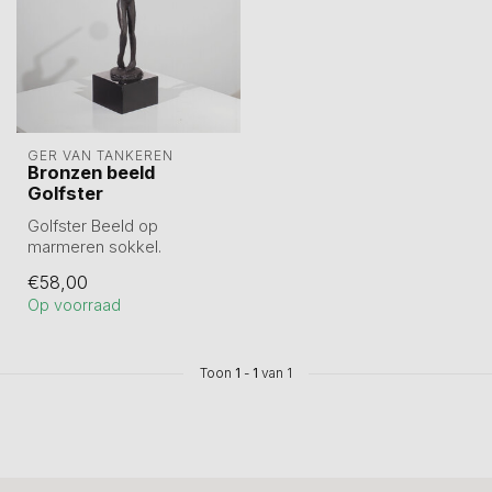
GER VAN TANKEREN
Bronzen beeld
Golfster
Golfster Beeld op
marmeren sokkel.
Sculptuur van tin legering
€58,00
en daarna verbron...
Op voorraad
Toon
1
-
1
van 1