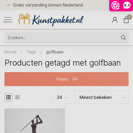
Voor 12.0
Gratis verzending binnen Nederland
9,5
9.5
huis
0
MENU
Home
/
Tags
/
golfbaan
Producten getagd met golfbaan
Filters