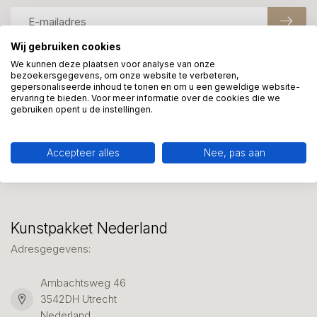
Wij gebruiken cookies
We kunnen deze plaatsen voor analyse van onze
bezoekersgegevens, om onze website te verbeteren,
Meer informatie?
gepersonaliseerde inhoud te tonen en om u een geweldige website-
We helpen graag met uw keuze of geven advies, bel of app
ervaring te bieden. Voor meer informatie over de cookies die we
ons 7 dagen per week: 06-23643267
gebruiken opent u de instellingen.
Klantenservice
Accepteer alles
Nee, pas aan
Kunstpakket Nederland
Adresgegevens:
Ambachtsweg 46
3542DH Utrecht
Nederland