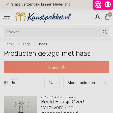
Voor 12.0
Gratis verzending binnen Nederland
9,5
9.5
huis
0
MENU
Home
/
Tags
/
haas
Producten getagd met haas
Filters
CORRY AMMERLAAN
Beeld Haasje Over!
verzilverd (incl.