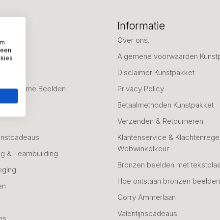
eën
Informatie
deaus
Over ons..
om
 een
Algemene voorwaarden Kunst
okies
fscheid
Disclaimer Kunstpakket
 & Moderne Beelden
Privacy Policy
Betaalmethoden Kunstpakket
Verzenden & Retourneren
unstcadeaus
Klantenservice & Klachtenregel
Webwinkelkeur
g & Teambuilding
Bronzen beelden met tekstplaa
eging
Hoe ontstaan bronzen beelde
en
Corry Ammerlaan
n
Valentijnscadeaus
ns