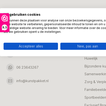
Kunstpakket Nederland
Categori
Wij gebruiken cookies
Adresgegevens:
Zakelijke Ca
We kunnen deze plaatsen voor analyse van onze bezoekersgegevens, 
onze website te verbeteren, gepersonaliseerde inhoud te tonen en om u
Bedanken
9,5
geweldige website-ervaring te bieden. Voor meer informatie over de co
Ambachtsweg 46
die we gebruiken opent u de instellingen.
Jubileum & A
3542DH Utrecht
Nederland
Alle Bronzen
Accepteer alles
Nee, pas aan
Geslaagd
06 23643267
Huwelijk
Bijzondere k
06 23643267
Samenwerkin
info@kunstpakket.nl
Zorg & Verpl
Familiebeeld
Sportbeelde
Exclusief Bro