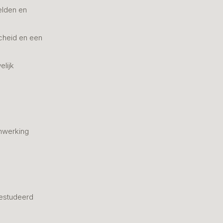
elden en
cheid en een
elijk
nwerking
estudeerd