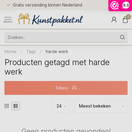
Voor 12.0
Gratis verzending binnen Nederland
9,5
9.5
huis
0
MENU
Home
/
Tags
/
harde werk
Producten getagd met harde
werk
Filters
Geen producten gevonden!