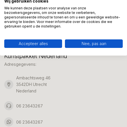
Wij gebruiken cookies
We helpen graag met uw keuze of geven advies, bel of app
ons 7 dagen per week: 06-23643267
We kunnen deze plaatsen voor analyse van onze
bezoekersgegevens, om onze website te verbeteren,
gepersonaliseerde inhoud te tonen en om u een geweldige website-
ervaring te bieden. Voor meer informatie over de cookies die we
Klantenservice
gebruiken opent u de instellingen.
Accepteer alles
Nee, pas aan
Kunstpakket Nederland
Adresgegevens:
Ambachtsweg 46
3542DH Utrecht
Nederland
06 23643267
06 23643267