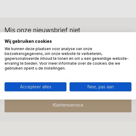
Mis onze nieuwsbrief niet
Schrijf je in en ontvang onze nieuwe aanbiedingen
Wij gebruiken cookies
We kunnen deze plaatsen voor analyse van onze
bezoekersgegevens, om onze website te verbeteren,
gepersonaliseerde inhoud te tonen en om u een geweldige website-
ervaring te bieden. Voor meer informatie over de cookies die we
gebruiken opent u de instellingen.
Meer informatie?
We helpen graag met uw keuze of geven advies, bel of app
Accepteer alles
Nee, pas aan
ons 7 dagen per week: 06-23643267
Klantenservice