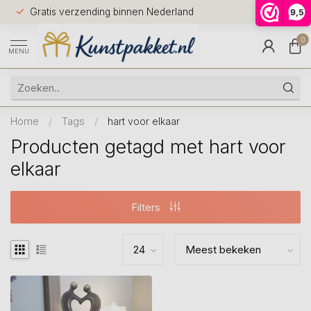
Voor 12.0
Gratis verzending binnen Nederland
9,5
9.5
huis
0
MENU
Home
/
Tags
/
hart voor elkaar
Producten getagd met hart voor
elkaar
Filters