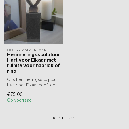
CORRY AMMERLAAN
Herinneringssculptuur
Hart voor Elkaar met
ruimte voor haarlok of
ring
Ons herinneringssculptuur
Hart voor Elkaar heeft een
ruimte in de sokkel voor
€75,00
he...
Op voorraad
Toon
1
-
1
van 1