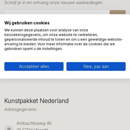
Schrijf je in en ontvang onze nieuwe aanbiedingen
Wij gebruiken cookies
We kunnen deze plaatsen voor analyse van onze
bezoekersgegevens, om onze website te verbeteren,
Meer informatie?
gepersonaliseerde inhoud te tonen en om u een geweldige website-
ervaring te bieden. Voor meer informatie over de cookies die we
We helpen graag met uw keuze of geven advies, bel of app
gebruiken opent u de instellingen.
ons 7 dagen per week: 06-23643267
Accepteer alles
Nee, pas aan
Klantenservice
Kunstpakket Nederland
Adresgegevens:
Ambachtsweg 46
3542DH Utrecht