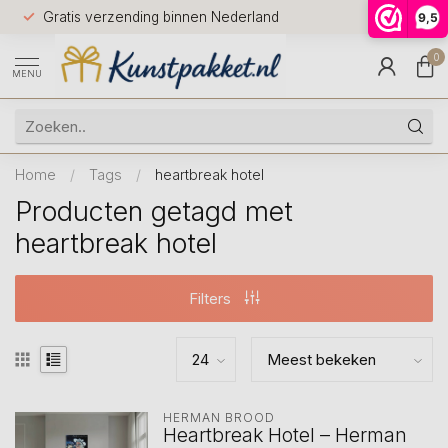
Voor 12.0
Gratis verzending binnen Nederland
9,5
9.5
huis
0
MENU
Home
/
Tags
/
heartbreak hotel
Producten getagd met
heartbreak hotel
Filters
HERMAN BROOD
Heartbreak Hotel – Herman