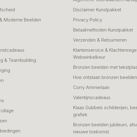
fscheid
Disclaimer Kunstpakket
 & Moderne Beelden
Privacy Policy
Betaalmethoden Kunstpakket
Verzenden & Retourneren
unstcadeaus
Klantenservice & Klachtenregel
Webwinkelkeur
g & Teambuilding
Bronzen beelden met tekstplaa
eging
Hoe ontstaan bronzen beelde
en
Corry Ammerlaan
n
Valentijnscadeaus
ns
Klaas Gubbels schilderijen, be
collage
grafiek
azen
Bronzen beelden jubileum, afs
biedingen
nieuwe toekomst