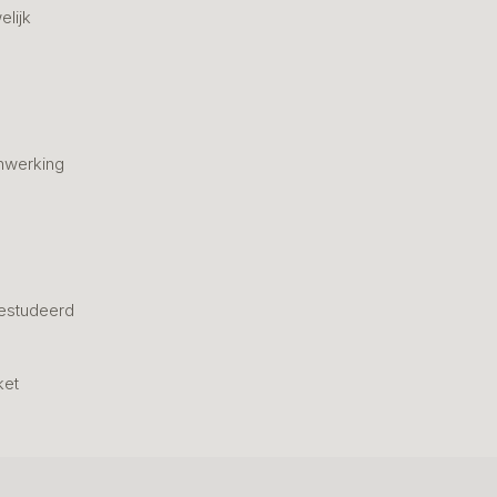
elijk
nwerking
estudeerd
ket