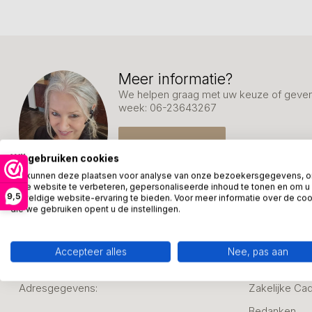
Meer informatie?
We helpen graag met uw keuze of geven 
week: 06-23643267
Klantenservice
Wij gebruiken cookies
We kunnen deze plaatsen voor analyse van onze bezoekersgegevens, 
onze website te verbeteren, gepersonaliseerde inhoud te tonen en om u
9,5
geweldige website-ervaring te bieden. Voor meer informatie over de co
die we gebruiken opent u de instellingen.
Accepteer alles
Nee, pas aan
Kunstpakket Nederland
Categori
Adresgegevens:
Zakelijke Ca
Bedanken