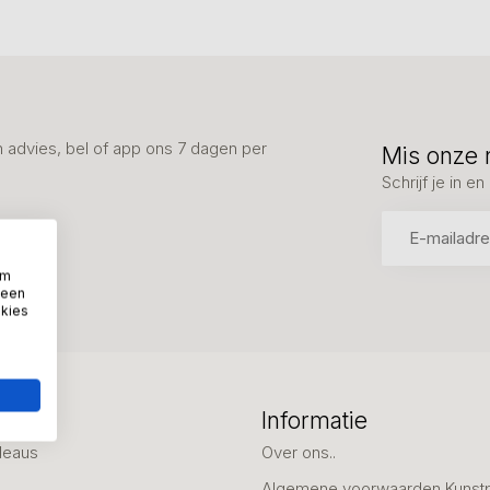
advies, bel of app ons 7 dagen per
Mis onze 
Schrijf je in 
om
 een
okies
eën
Informatie
deaus
Over ons..
Algemene voorwaarden Kunst