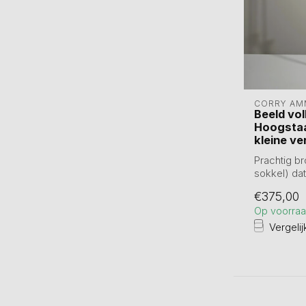
CORRY AM
Beeld vol
Hoogstaa
kleine ve
Prachtig b
sokkel) da
viert...
€375,00
Op voorra
Vergelij