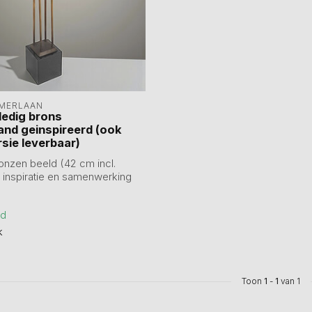
MERLAAN
ledig brons
nd geinspireerd (ook
rsie leverbaar)
ronzen beeld (42 cm incl.
t inspiratie en samenwerking
ad
k
Toon
1
-
1
van 1