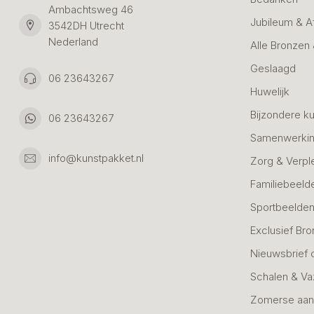
Ambachtsweg 46
Jubileum & A
3542DH Utrecht
Nederland
Alle Bronzen
Geslaagd
06 23643267
Huwelijk
Bijzondere k
06 23643267
Samenwerkin
info@kunstpakket.nl
Zorg & Verpl
Familiebeeld
Sportbeelde
Exclusief Bro
Nieuwsbrief 
Schalen & V
Zomerse aan