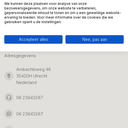
We kunnen deze plaatsen voor analyse van onze
bezoekersgegevens, om onze website te verbeteren,
gepersonaliseerde inhoud te tonen en om u een geweldige website-
Klantenservice
ervaring te bieden. Voor meer informatie over de cookies die we
gebruiken opent u de instellingen.
Accepteer alles
Nee, pas aan
Kunstpakket Nederland
Adresgegevens:
Ambachtsweg 46
3542DH Utrecht
Nederland
06 23643267
06 23643267