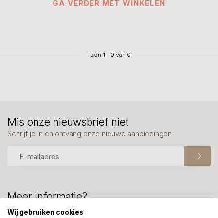
GA VERDER MET WINKELEN
Toon
1
-
0
van 0
Mis onze nieuwsbrief niet
Schrijf je in en ontvang onze nieuwe aanbiedingen
Meer informatie?
We helpen graag met uw keuze of geven advies, bel of app
Wij gebruiken cookies
ons 7 dagen per week: 06-23643267