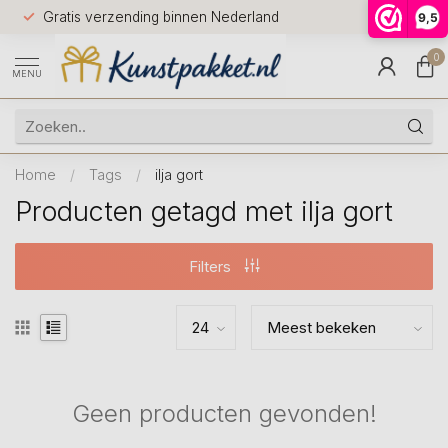
Voor 12.0
Gratis verzending binnen Nederland
9,5
9.5
huis
0
MENU
Home
/
Tags
/
ilja gort
Producten getagd met ilja gort
Filters
Geen producten gevonden!