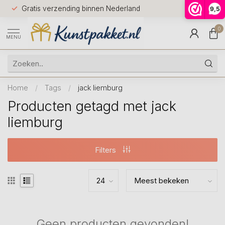
Voor 12.0
Gratis verzending binnen Nederland
9,5
9.5
huis
0
MENU
Home
/
Tags
/
jack liemburg
Producten getagd met jack
liemburg
Filters
Geen producten gevonden!