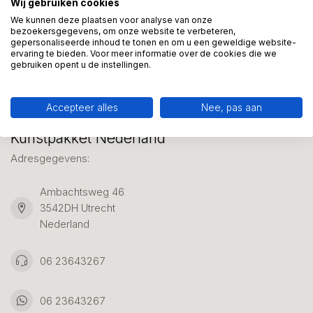
Wij gebruiken cookies
We helpen graag met uw keuze of geven advies, bel of app
ons 7 dagen per week: 06-23643267
We kunnen deze plaatsen voor analyse van onze
bezoekersgegevens, om onze website te verbeteren,
gepersonaliseerde inhoud te tonen en om u een geweldige website-
ervaring te bieden. Voor meer informatie over de cookies die we
Klantenservice
gebruiken opent u de instellingen.
Accepteer alles
Nee, pas aan
Kunstpakket Nederland
Adresgegevens:
Ambachtsweg 46
3542DH Utrecht
Nederland
06 23643267
06 23643267