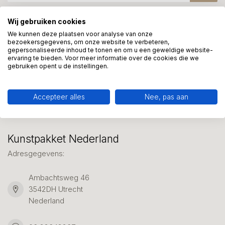
Wij gebruiken cookies
Meer informatie?
We kunnen deze plaatsen voor analyse van onze
bezoekersgegevens, om onze website te verbeteren,
We helpen graag met uw keuze of geven advies, bel of app
gepersonaliseerde inhoud te tonen en om u een geweldige website-
ons 7 dagen per week: 06-23643267
ervaring te bieden. Voor meer informatie over de cookies die we
gebruiken opent u de instellingen.
Klantenservice
Accepteer alles
Nee, pas aan
Kunstpakket Nederland
Adresgegevens:
Ambachtsweg 46
3542DH Utrecht
Nederland