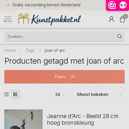
Voor 12.0
Gratis verzending binnen Nederland
9,5
9.5
huis
0
MENU
Home
/
Tags
/
joan of arc
Producten getagd met joan of arc
Filters
Jeanne d'Arc - Beeld 28 cm
hoog bronskleurig