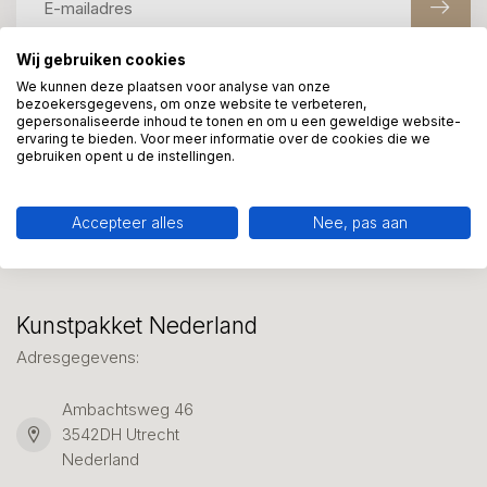
Wij gebruiken cookies
We kunnen deze plaatsen voor analyse van onze
Meer informatie?
bezoekersgegevens, om onze website te verbeteren,
We helpen graag met uw keuze of geven advies, bel of app
gepersonaliseerde inhoud te tonen en om u een geweldige website-
ervaring te bieden. Voor meer informatie over de cookies die we
ons 7 dagen per week: 06-23643267
gebruiken opent u de instellingen.
Klantenservice
Accepteer alles
Nee, pas aan
Kunstpakket Nederland
Adresgegevens:
Ambachtsweg 46
3542DH Utrecht
Nederland