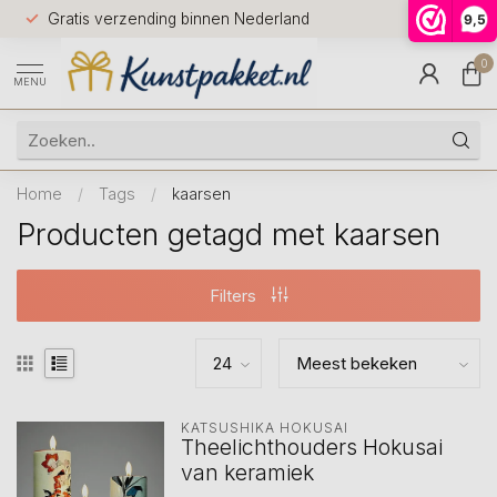
Voor 12.0
Gratis verzending binnen Nederland
9,5
9.5
huis
0
MENU
Home
/
Tags
/
kaarsen
Producten getagd met kaarsen
Filters
KATSUSHIKA HOKUSAI
Theelichthouders Hokusai
van keramiek