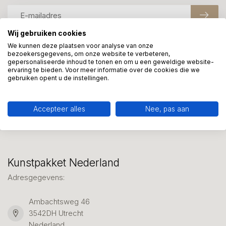
Wij gebruiken cookies
We kunnen deze plaatsen voor analyse van onze
bezoekersgegevens, om onze website te verbeteren,
Meer informatie?
gepersonaliseerde inhoud te tonen en om u een geweldige website-
We helpen graag met uw keuze of geven advies, bel of app
ervaring te bieden. Voor meer informatie over de cookies die we
ons 7 dagen per week: 06-23643267
gebruiken opent u de instellingen.
Klantenservice
Accepteer alles
Nee, pas aan
Kunstpakket Nederland
Adresgegevens:
Ambachtsweg 46
3542DH Utrecht
Nederland