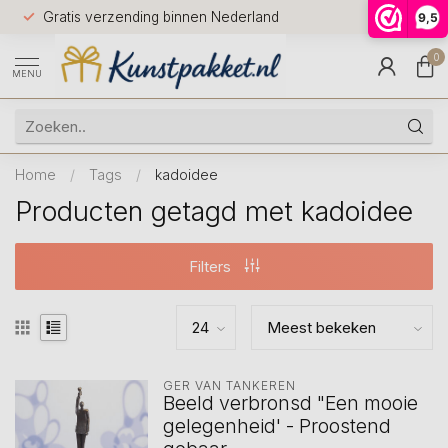
Voor 12.0
Gratis verzending binnen Nederland
9,5
9.5
huis
0
MENU
Home
/
Tags
/
kadoidee
Producten getagd met kadoidee
Filters
GER VAN TANKEREN
Beeld verbronsd "Een mooie
gelegenheid' - Proostend