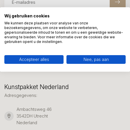
Wij gebruiken cookies
We kunnen deze plaatsen voor analyse van onze
Meer informatie?
bezoekersgegevens, om onze website te verbeteren,
We helpen graag met uw keuze of geven advies, bel of app
gepersonaliseerde inhoud te tonen en om u een geweldige website-
ervaring te bieden. Voor meer informatie over de cookies die we
ons 7 dagen per week: 06-23643267
gebruiken opent u de instellingen.
Klantenservice
Accepteer alles
Nee, pas aan
Kunstpakket Nederland
Adresgegevens:
Ambachtsweg 46
3542DH Utrecht
Nederland