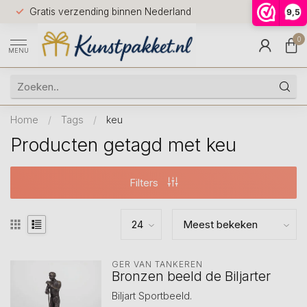
Voor 12.0
Gratis verzending binnen Nederland
9,5
9.5
huis
0
MENU
Home
/
Tags
/
keu
Producten getagd met keu
Filters
GER VAN TANKEREN
Bronzen beeld de Biljarter
Biljart Sportbeeld.