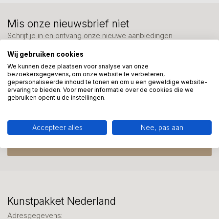
Mis onze nieuwsbrief niet
Schrijf je in en ontvang onze nieuwe aanbiedingen
Wij gebruiken cookies
We kunnen deze plaatsen voor analyse van onze
bezoekersgegevens, om onze website te verbeteren,
gepersonaliseerde inhoud te tonen en om u een geweldige website-
ervaring te bieden. Voor meer informatie over de cookies die we
Meer informatie?
gebruiken opent u de instellingen.
We helpen graag met uw keuze of geven advies, bel of app
ons 7 dagen per week: 06-23643267
Accepteer alles
Nee, pas aan
Klantenservice
Kunstpakket Nederland
Adresgegevens: