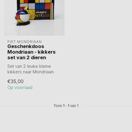
PIET MONDRIAAN
Geschenkdoos
Mondriaan - kikkers
set van 2 dieren
Set van 2 leuke kleine
kikkers naar Mondriaan.
Met de hand gedecoreerd.
€35,00
Set van ...
Op voorraad
Toon
1
-
1
van 1