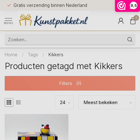
Voor 12.0
Gratis verzending binnen Nederland
9,5
9.5
huis
0
MENU
Home
/
Tags
/
Kikkers
Producten getagd met Kikkers
Filters