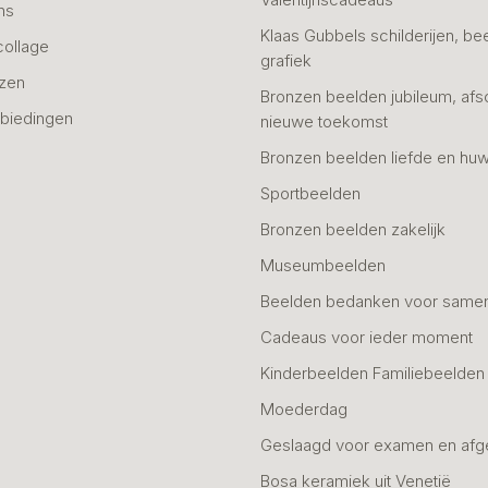
ns
Klaas Gubbels schilderijen, be
collage
grafiek
azen
Bronzen beelden jubileum, afs
biedingen
nieuwe toekomst
Bronzen beelden liefde en huw
Sportbeelden
Bronzen beelden zakelijk
Museumbeelden
Beelden bedanken voor same
Cadeaus voor ieder moment
Kinderbeelden Familiebeelden
Moederdag
Geslaagd voor examen en afg
Bosa keramiek uit Venetië