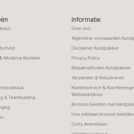
eën
Informatie
deaus
Over ons..
Algemene voorwaarden Kunst
fscheid
Disclaimer Kunstpakket
 & Moderne Beelden
Privacy Policy
Betaalmethoden Kunstpakket
Verzenden & Retourneren
unstcadeaus
Klantenservice & Klachtenregel
Webwinkelkeur
g & Teambuilding
Bronzen beelden met tekstplaa
eging
Hoe ontstaan bronzen beelde
en
Corry Ammerlaan
n
Valentijnscadeaus