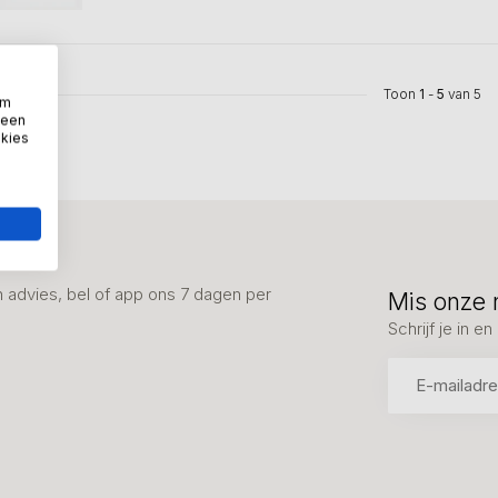
Toon
1
-
5
van 5
om
 een
okies
advies, bel of app ons 7 dagen per
Mis onze 
Schrijf je in 