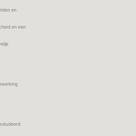
elden en
cheid en een
elijk
nwerking
estudeerd