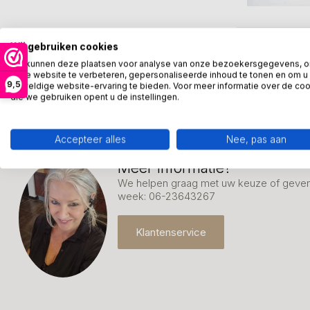
Wij gebruiken cookies
We kunnen deze plaatsen voor analyse van onze bezoekersgegevens, 
onze website te verbeteren, gepersonaliseerde inhoud te tonen en om u
9,5
geweldige website-ervaring te bieden. Voor meer informatie over de co
die we gebruiken opent u de instellingen.
Accepteer alles
Nee, pas aan
Meer informatie?
We helpen graag met uw keuze of geven 
week: 06-23643267
Klantenservice