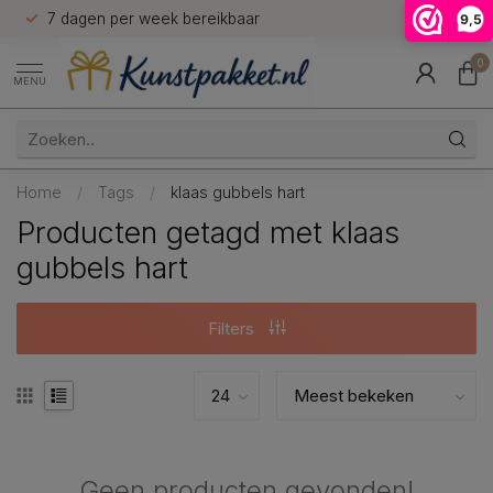
n
7 dagen per week bereikbaar
9,5
9.5
0
MENU
Home
/
Tags
/
klaas gubbels hart
Producten getagd met klaas
gubbels hart
Filters
Geen producten gevonden!