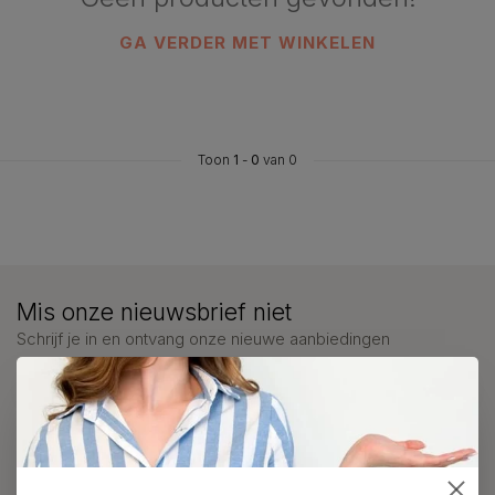
GA VERDER MET WINKELEN
Toon
1
-
0
van 0
Mis onze nieuwsbrief niet
Schrijf je in en ontvang onze nieuwe aanbiedingen
Meer informatie?