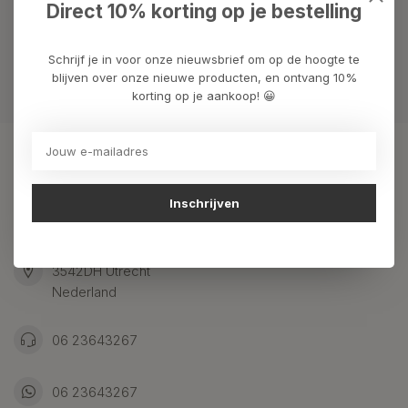
We helpen graag met uw keuze of geven advies, bel of app
Direct 10% korting op je bestelling
ons 7 dagen per week: 06-23643267
Schrijf je in voor onze nieuwsbrief om op de hoogte te
Klantenservice
blijven over onze nieuwe producten, en ontvang 10%
korting op je aankoop! 😀
Kunstpakket Nederland
Inschrijven
Adresgegevens:
Ambachtsweg 46
3542DH Utrecht
Nederland
06 23643267
06 23643267