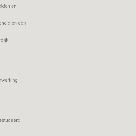
elden en
cheid en een
elijk
nwerking
estudeerd