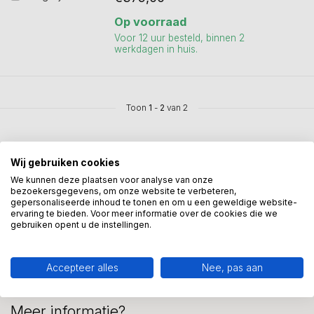
Op voorraad
Voor 12 uur besteld, binnen 2
werkdagen in huis.
Toon
1
-
2
van 2
Wij gebruiken cookies
We kunnen deze plaatsen voor analyse van onze
bezoekersgegevens, om onze website te verbeteren,
Mis onze nieuwsbrief niet
gepersonaliseerde inhoud te tonen en om u een geweldige website-
ervaring te bieden. Voor meer informatie over de cookies die we
Schrijf je in en ontvang onze nieuwe aanbiedingen
gebruiken opent u de instellingen.
Accepteer alles
Nee, pas aan
Meer informatie?