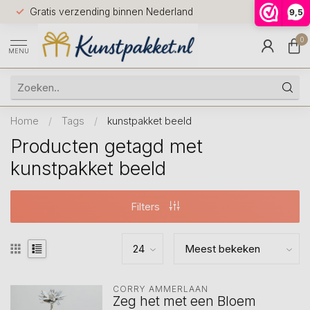
Voor 12.0
Gratis verzending binnen Nederland
9,5
9.5
huis
0
MENU
Home
/
Tags
/
kunstpakket beeld
Producten getagd met
kunstpakket beeld
Filters
CORRY AMMERLAAN
Zeg het met een Bloem