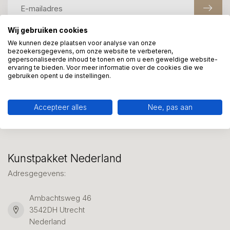
Wij gebruiken cookies
We kunnen deze plaatsen voor analyse van onze
Meer informatie?
bezoekersgegevens, om onze website te verbeteren,
gepersonaliseerde inhoud te tonen en om u een geweldige website-
We helpen graag met uw keuze of geven advies, bel of app
ervaring te bieden. Voor meer informatie over de cookies die we
ons 7 dagen per week: 06-23643267
gebruiken opent u de instellingen.
Klantenservice
Accepteer alles
Nee, pas aan
Kunstpakket Nederland
Adresgegevens:
Ambachtsweg 46
3542DH Utrecht
Nederland