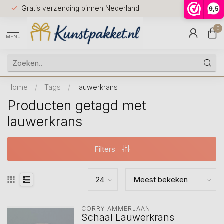
Voor 12.0
Gratis verzending binnen Nederland
9,5
9.5
huis
0
MENU
Home
/
Tags
/
lauwerkrans
Producten getagd met
lauwerkrans
Filters
CORRY AMMERLAAN
Schaal Lauwerkrans