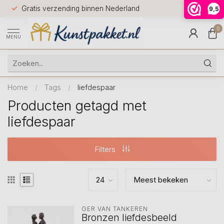
Voor 12.0
Gratis verzending binnen Nederland
9,5
9.5
huis
0
MENU
Home
/
Tags
/
liefdespaar
Producten getagd met
liefdespaar
Filters
GER VAN TANKEREN
Bronzen liefdesbeeld