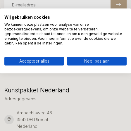
Wij gebruiken cookies
We kunnen deze plaatsen voor analyse van onze
Meer informatie?
bezoekersgegevens, om onze website te verbeteren,
gepersonaliseerde inhoud te tonen en om u een geweldige website-
We helpen graag met uw keuze of geven advies, bel of app
ervaring te bieden. Voor meer informatie over de cookies die we
ons 7 dagen per week: 06-23643267
gebruiken opent u de instellingen.
Klantenservice
Accepteer alles
Nee, pas aan
Kunstpakket Nederland
Adresgegevens:
Ambachtsweg 46
3542DH Utrecht
Nederland