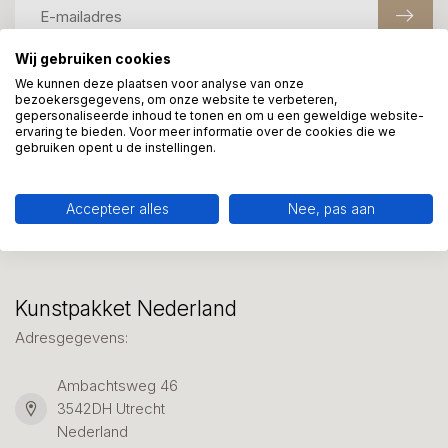
Wij gebruiken cookies
We kunnen deze plaatsen voor analyse van onze
Meer informatie?
bezoekersgegevens, om onze website te verbeteren,
gepersonaliseerde inhoud te tonen en om u een geweldige website-
We helpen graag met uw keuze of geven advies, bel of app
ervaring te bieden. Voor meer informatie over de cookies die we
ons 7 dagen per week: 06-23643267
gebruiken opent u de instellingen.
Klantenservice
Accepteer alles
Nee, pas aan
Kunstpakket Nederland
Adresgegevens:
Ambachtsweg 46
3542DH Utrecht
Nederland