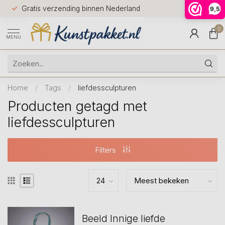
Voor 12.0
Gratis verzending binnen Nederland
9,5
9.5
huis
0
MENU
Home
/
Tags
/
liefdessculpturen
Producten getagd met
liefdessculpturen
Filters
Beeld Innige liefde