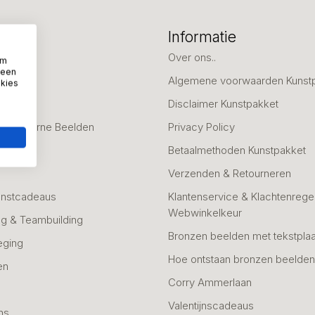
eën
Informatie
deaus
Over ons..
om
 een
Algemene voorwaarden Kunst
okies
fscheid
Disclaimer Kunstpakket
 & Moderne Beelden
Privacy Policy
Betaalmethoden Kunstpakket
Verzenden & Retourneren
unstcadeaus
Klantenservice & Klachtenregel
Webwinkelkeur
g & Teambuilding
Bronzen beelden met tekstplaa
eging
Hoe ontstaan bronzen beelde
en
Corry Ammerlaan
n
Valentijnscadeaus
ns