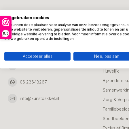
Kunstpakket Nederland
Categori
Wij gebruiken cookies
Adresgegevens:
Zakelijke Ca
We kunnen deze plaatsen voor analyse van onze bezoekersgegevens, 
onze website te verbeteren, gepersonaliseerde inhoud te tonen en om u
Bedanken
9,5
geweldige website-ervaring te bieden. Voor meer informatie over de co
Ambachtsweg 46
die we gebruiken opent u de instellingen.
Jubileum & A
3542DH Utrecht
Nederland
Alle Bronzen
Accepteer alles
Nee, pas aan
Geslaagd
06 23643267
Huwelijk
Bijzondere k
06 23643267
Samenwerkin
info@kunstpakket.nl
Zorg & Verpl
Familiebeeld
Sportbeelde
Exclusief Bro