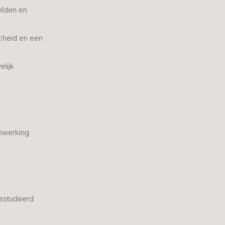
elden en
cheid en een
elijk
nwerking
estudeerd