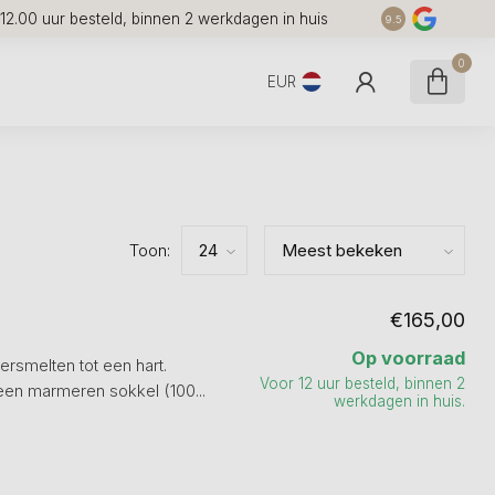
12.00 uur besteld, binnen 2 werkdagen in huis
7 
9.5
0
EUR
Toon:
€165,00
Op voorraad
rsmelten tot een hart.
Voor 12 uur besteld, binnen 2
een marmeren sokkel (100...
werkdagen in huis.