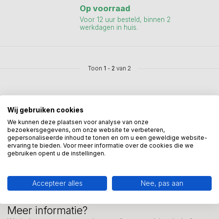
Op voorraad
Voor 12 uur besteld, binnen 2
werkdagen in huis.
Toon
1
-
2
van 2
Wij gebruiken cookies
We kunnen deze plaatsen voor analyse van onze
bezoekersgegevens, om onze website te verbeteren,
Mis onze nieuwsbrief niet
gepersonaliseerde inhoud te tonen en om u een geweldige website-
ervaring te bieden. Voor meer informatie over de cookies die we
Schrijf je in en ontvang onze nieuwe aanbiedingen
gebruiken opent u de instellingen.
Accepteer alles
Nee, pas aan
Meer informatie?