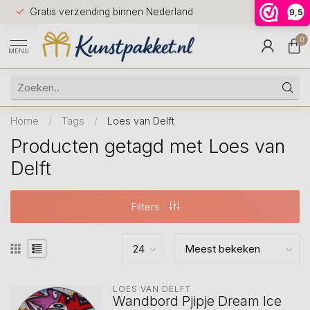
Voor 12.0
Gratis verzending binnen Nederland
9,5
9.5
huis
0
MENU
Home
/
Tags
/
Loes van Delft
Producten getagd met Loes van
Delft
Filters
LOES VAN DELFT
Wandbord Pjipje Dream Ice