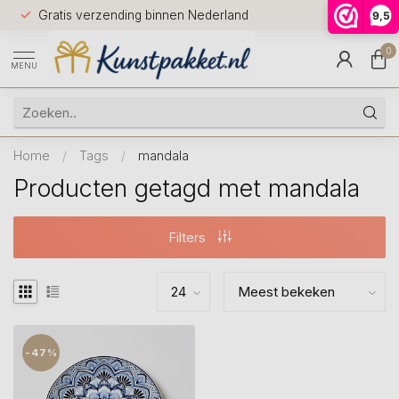
Voor 12.0
Gratis verzending binnen Nederland
9,5
9.5
huis
0
MENU
Home
/
Tags
/
mandala
Producten getagd met mandala
Filters
-47%