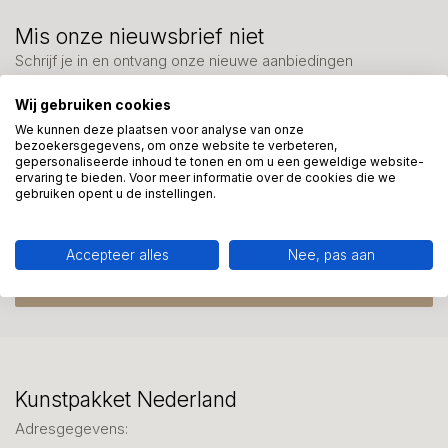
Mis onze nieuwsbrief niet
Schrijf je in en ontvang onze nieuwe aanbiedingen
Wij gebruiken cookies
We kunnen deze plaatsen voor analyse van onze
bezoekersgegevens, om onze website te verbeteren,
gepersonaliseerde inhoud te tonen en om u een geweldige website-
ervaring te bieden. Voor meer informatie over de cookies die we
Meer informatie?
gebruiken opent u de instellingen.
We helpen graag met uw keuze of geven advies, bel of app
ons 7 dagen per week: 06-23643267
Accepteer alles
Nee, pas aan
Klantenservice
Kunstpakket Nederland
Adresgegevens: