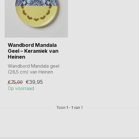
Wandbord Mandala
Geel – Keramiek van
Heinen
Wandbord Mandala geel
(26,5 cm) van Heinen
keramiek. Rustgevende
€39,95
€75,00
mandala-vormen ...
Op voorraad
Toon
1
-
1
van 1