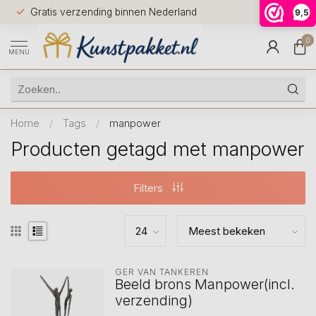
Voor 12.0
Gratis verzending binnen Nederland
9,5
9.5
huis
0
MENU
Home
/
Tags
/
manpower
Producten getagd met manpower
Filters
GER VAN TANKEREN
Beeld brons Manpower(incl.
verzending)