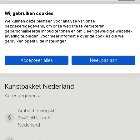
Wij gebruiken cookies
Meer informatie?
We kunnen deze plaatsen voor analyse van onze
bezoekersgegevens, om onze website te verbeteren,
We helpen graag met uw keuze of geven advies, bel of app
gepersonaliseerde inhoud te tonen en om u een geweldige website-
ons 7 dagen per week: 06-23643267
ervaring te bieden. Voor meer informatie over de cookies die we
gebruiken opent u de instellingen.
Klantenservice
Accepteer alles
Nee, pas aan
Kunstpakket Nederland
Adresgegevens:
Ambachtsweg 46
3542DH Utrecht
Nederland