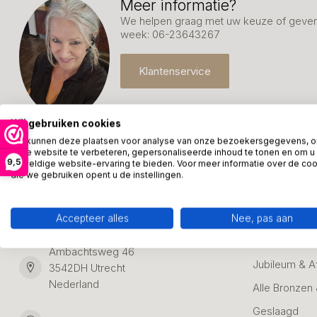
Meer informatie?
We helpen graag met uw keuze of geven 
week: 06-23643267
Klantenservice
Wij gebruiken cookies
We kunnen deze plaatsen voor analyse van onze bezoekersgegevens, 
onze website te verbeteren, gepersonaliseerde inhoud te tonen en om u
9,5
geweldige website-ervaring te bieden. Voor meer informatie over de co
die we gebruiken opent u de instellingen.
Kunstpakket Nederland
Categori
Adresgegevens:
Zakelijke Ca
Accepteer alles
Nee, pas aan
Bedanken
Ambachtsweg 46
Jubileum & A
3542DH Utrecht
Nederland
Alle Bronzen
Geslaagd