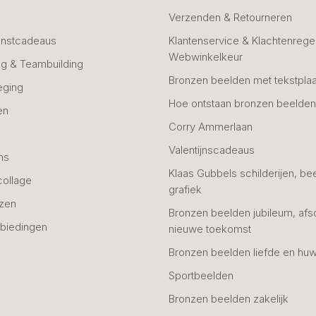
Verzenden & Retourneren
unstcadeaus
Klantenservice & Klachtenregel
Webwinkelkeur
g & Teambuilding
Bronzen beelden met tekstplaa
eging
Hoe ontstaan bronzen beelde
en
Corry Ammerlaan
n
Valentijnscadeaus
ns
Klaas Gubbels schilderijen, be
collage
grafiek
azen
Bronzen beelden jubileum, afs
biedingen
nieuwe toekomst
Bronzen beelden liefde en huw
Sportbeelden
Bronzen beelden zakelijk