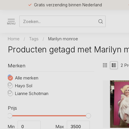
Gratis verzending binnen Nederland
MENU
Home
/
Tags
/
Marilyn monroe
Producten getagd met Marilyn 
2
Pr
Merken
Alle merken
Hayo Sol
Lianne Schotman
Prijs
Min
Max