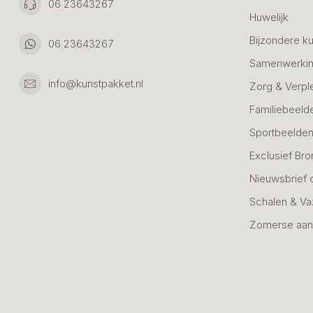
06 23643267
Huwelijk
Bijzondere k
06 23643267
Samenwerkin
info@kunstpakket.nl
Zorg & Verpl
Familiebeeld
Sportbeelde
Exclusief Bro
Nieuwsbrief 
Schalen & V
Zomerse aan