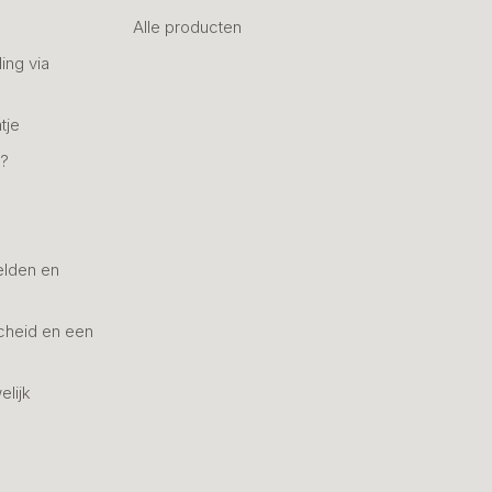
Alle producten
ing via
tje
n?
elden en
cheid en een
elijk