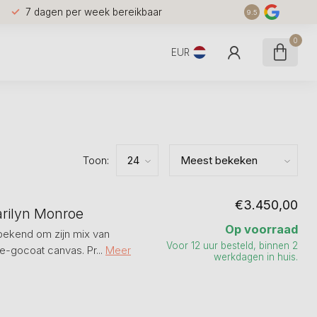
7 dagen per week bereikbaar
9.5
0
EUR
Toon:
€3.450,00
arilyn Monroe
Op voorraad
 bekend om zijn mix van
Voor 12 uur besteld, binnen 2
de-gocoat canvas. Pr...
Meer
werkdagen in huis.