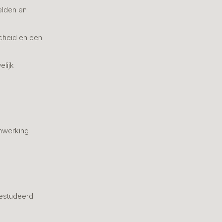
elden en
cheid en een
elijk
nwerking
estudeerd