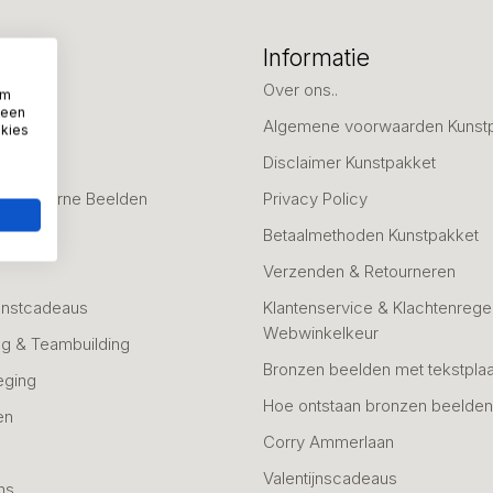
eën
Informatie
deaus
Over ons..
om
 een
Algemene voorwaarden Kunst
okies
fscheid
Disclaimer Kunstpakket
 & Moderne Beelden
Privacy Policy
Betaalmethoden Kunstpakket
Verzenden & Retourneren
unstcadeaus
Klantenservice & Klachtenregel
Webwinkelkeur
g & Teambuilding
Bronzen beelden met tekstplaa
eging
Hoe ontstaan bronzen beelde
en
Corry Ammerlaan
n
Valentijnscadeaus
ns