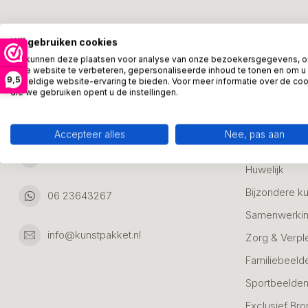
Kunstpakket Nederland
Categori
Wij gebruiken cookies
Adresgegevens:
Zakelijke Ca
We kunnen deze plaatsen voor analyse van onze bezoekersgegevens, 
onze website te verbeteren, gepersonaliseerde inhoud te tonen en om u
Bedanken
9,5
geweldige website-ervaring te bieden. Voor meer informatie over de co
Ambachtsweg 46
die we gebruiken opent u de instellingen.
Jubileum & A
3542DH Utrecht
Nederland
Alle Bronzen
Accepteer alles
Nee, pas aan
Geslaagd
06 23643267
Huwelijk
Bijzondere k
06 23643267
Samenwerkin
info@kunstpakket.nl
Zorg & Verpl
Familiebeeld
Sportbeelde
Exclusief Bro