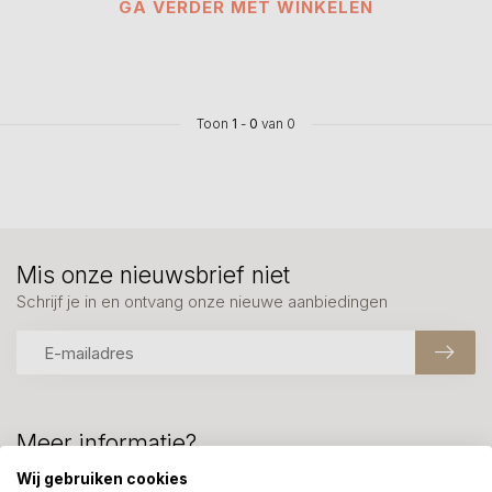
GA VERDER MET WINKELEN
Toon
1
-
0
van 0
Mis onze nieuwsbrief niet
Schrijf je in en ontvang onze nieuwe aanbiedingen
Meer informatie?
We helpen graag met uw keuze of geven advies, bel of app
Wij gebruiken cookies
ons 7 dagen per week: 06-23643267