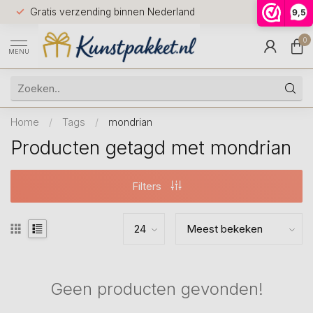
Voor 12.0
Gratis verzending binnen Nederland
9,5
9.5
huis
0
MENU
Home
/
Tags
/
mondrian
Producten getagd met mondrian
Filters
Geen producten gevonden!