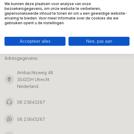
We kunnen deze plaatsen voor analyse van onze
bezoekersgegevens, om onze website te verbeteren,
gepersonaliseerde inhoud te tonen en om u een geweldige website-
Klantenservice
ervaring te bieden. Voor meer informatie over de cookies die we
gebruiken opent u de instellingen.
Accepteer alles
Nee, pas aan
Kunstpakket Nederland
Adresgegevens:
Ambachtsweg 46
3542DH Utrecht
Nederland
06 23643267
06 23643267