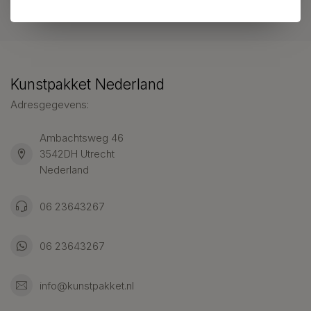
Klantenservice
Kunstpakket Nederland
Adresgegevens:
Ambachtsweg 46
3542DH Utrecht
Nederland
06 23643267
06 23643267
info@kunstpakket.nl