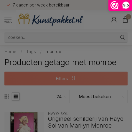
n
7 dagen per week bereikbaar
9,5
9.5
0
MENU
Home
/
Tags
/
monroe
Producten getagd met monroe
Filters
HAYO SOL
Origineel schilderij van Hayo
Sol van Marilyn Monroe