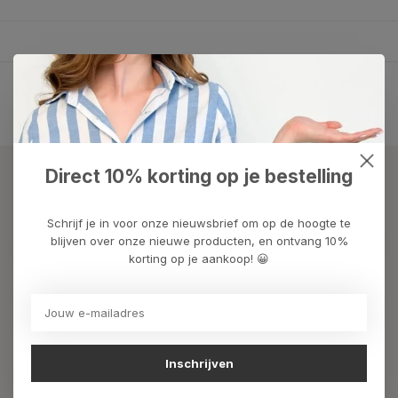
Toon
1
-
2
van 2
Direct 10% korting op je bestelling
Mis onze nieuwsbrief niet
Schrijf je in en ontvang onze nieuwe aanbiedingen
Schrijf je in voor onze nieuwsbrief om op de hoogte te
blijven over onze nieuwe producten, en ontvang 10%
korting op je aankoop! 😀
Meer informatie?
We helpen graag met uw keuze of geven advies, bel of app
ons 7 dagen per week: 06-23643267
Inschrijven